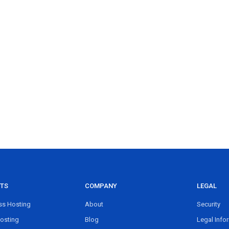
TS
COMPANY
LEGAL
s Hosting
About
Security
osting
Blog
Legal Info