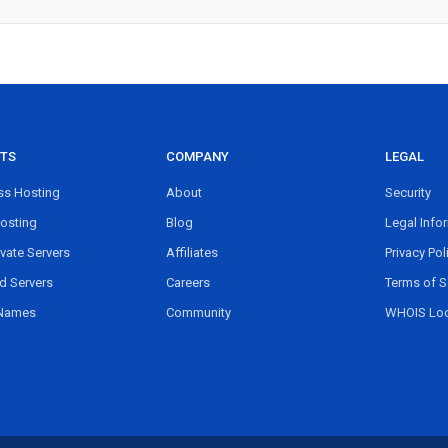
TS
COMPANY
LEGAL
s Hosting
About
Security
osting
Blog
Legal Info
ivate Servers
Affiliates
Privacy Pol
d Servers
Careers
Terms of S
Names
Community
WHOIS Lo