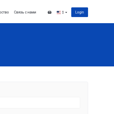
рство
Связь с нами
Login
$