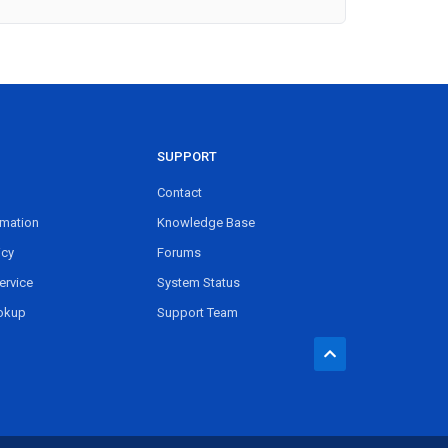
SUPPORT
Contact
rmation
Knowledge Base
icy
Forums
ervice
System Status
okup
Support Team