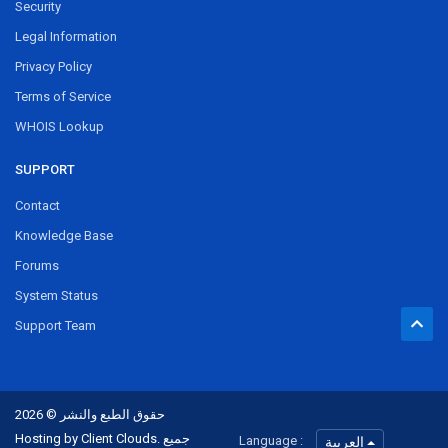
Security
Legal Information
Privacy Policy
Terms of Service
WHOIS Lookup
SUPPORT
Contact
Knowledge Base
Forums
System Status
Support Team
حقوق الطبع والنشر © 2026
Hosting by Client Clouds. جميع
Language :
العربية