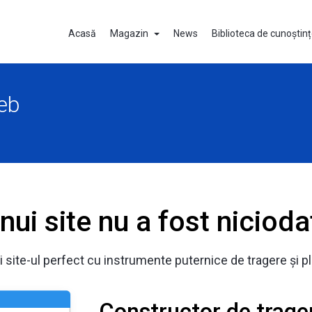
Acasă
Magazin
News
Biblioteca de cunoștin
web
nui site nu a fost niciod
i site-ul perfect cu instrumente puternice de tragere și p
Constructor de trager