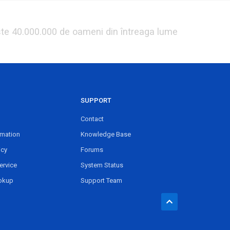
ste 40.000.000 de oameni din întreaga lume
SUPPORT
Contact
rmation
Knowledge Base
icy
Forums
ervice
System Status
okup
Support Team