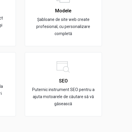
Modele
ct
Șabloane de site web create
și
profesional, cu personalizare
completă
SEO
la
Puternic instrument SEO pentru a
ri
ajuta motoarele de căutare să vă
găsească