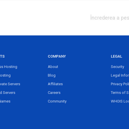
Încrederea a pe
TS
COMPANY
LEGAL
s Hosting
About
Security
osting
Blog
Legal Info
ivate Servers
Affiliates
Privacy Pol
d Servers
Careers
Terms of S
Names
Community
WHOIS Lo