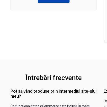
Întrebări frecvente
Pot să vând produse prin intermediul site-ului
E
meu?
Da
Da funcționalitatea eCommerce este inclusă în toate
pu