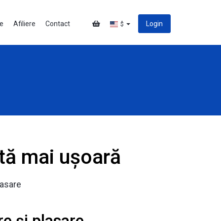
țe
Afiliere
Contact
Login
$
ată mai ușoară
lasare
e și plasare