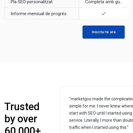
Pla SEO personalitzat
Completa
amb guia pas a pas
Informe mensual de progrés
Inscriu-te ara
"marketgoo made the complicate
Trusted
simple for me. I never knew where
start with SEO until I started using 
by over
service. Literally, I more than dou
60,000+
traffic when I started using this."