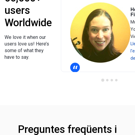
users
H
Fi
Worldwide
Mu
Y
Vi
We love it when our
users love us! Here’s
Ll
some of what they
l'
have to say.
de
“
Preguntes freqüents i