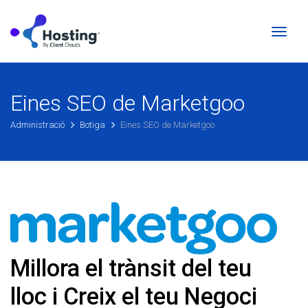
Canvi
la
naveg
Eines SEO de Marketgoo
Administració
Botiga
Eines SEO de Marketgoo
Millora el trànsit del teu
lloc i
Creix el teu Negoci